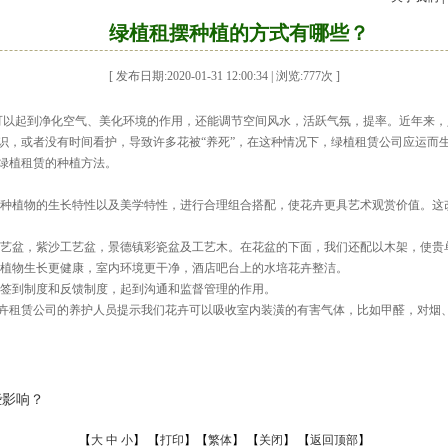
绿植租摆种植的方式有哪些？
[ 发布日期:2020-01-31 12:00:34 | 浏览:
777
次 ]
以起到净化空气、美化环境的作用，还能调节空间风水，活跃气氛，提率。近年来，
识，或者没有时间看护，导致许多花被“养死”，在这种情况下，绿植租赁公司应运而
绿植租赁的种植方法。
种植物的生长特性以及美学特性，进行合理组合搭配，使花卉更具艺术观赏价值。这
艺盆，紫沙工艺盆，景德镇彩瓷盆及工艺木。在花盆的下面，我们还配以木架，使贵
植物生长更健康，室内环境更干净，酒店吧台上的水培花卉整洁。
签到制度和反馈制度，起到沟通和监督管理的作用。
租赁公司的养护人员提示我们花卉可以吸收室内装潢的有害气体，比如甲醛，对烟
些影响？
【
大
中
小
】 【
打印
】【
繁体
】 【
关闭
】 【
返回顶部
】