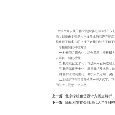
生活空间以及工作空间摆放花卉绿植不仅可
高，但是由于很多人不懂专业的花卉养护知
植租赁了解多少呢？接下来我们就去了解下
绿植租赁的种植方法：
一.种植花卉组合化，组合花盆，即根据各
以耳目一新的感觉。
二.栽培花盆艺术化，花盆采用宜兴红泥工
三.栽培基质无土化 基质栽培及水培，使
四.养护管理制度花、养护人员定期，实行
以上就是花卉租赁种植的一些方式了。花卉
的芬芳，还您一个自然。
上一篇
北京绿植租赁设计方案全解析
下一篇
绿植租赁将会对现代人产生哪